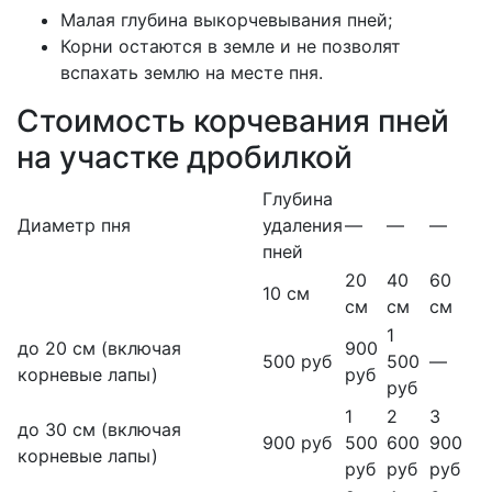
Малая глубина выкорчевывания пней;
Корни остаются в земле и не позволят
вспахать землю на месте пня.
Стоимость корчевания пней
на участке дробилкой
Глубина
Диаметр пня
удаления
—
—
—
пней
20
40
60
10 см
см
см
см
1
до 20 см (включая
900
500 руб
500
—
корневые лапы)
руб
руб
1
2
3
до 30 см (включая
900 руб
500
600
900
корневые лапы)
руб
руб
руб