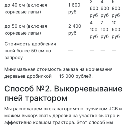
2
4
6
до 40 см (включая
1 600
600
600
800
корневые лапы)
руб
руб
руб
руб
4
7
10
до 50 см (включая
2 400
100
100
600
корневые лапы)
руб
руб
руб
руб
Стоимость дробления
пней более 50 см по
—
—
—
—
запросу
Минимальная стоимость заказа на корчевания
деревьев дробилкой — 15 000 рублей!
Способ №2. Выкорчевывание
пней трактором
Мы располагаем экскаватором-погрузчиком JCB и
можем выкорчевать деревья на участке быстро и
эффективно ковшом трактора. Этот способ мы